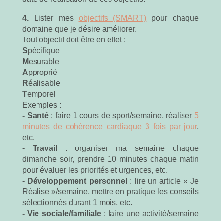
4.
Lister mes
objectifs (SMART)
pour chaque
domaine que je désire améliorer.
Tout objectif doit être en effet :
S
pécifique
M
esurable
A
pproprié
R
éalisable
T
emporel
Exemples :
- Santé
: faire 1 cours de sport/semaine, réaliser
5
minutes de cohérence cardiaque 3 fois par jour
,
etc.
- Travail
: organiser ma semaine chaque
dimanche soir, prendre 10 minutes chaque matin
pour évaluer les priorités et urgences, etc.
- Développement personnel
: lire un article « Je
Réalise »/semaine, mettre en pratique les conseils
sélectionnés durant 1 mois, etc.
- Vie sociale/familiale
: faire une activité/semaine