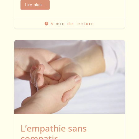
Lire plus...
5 min de lecture

L’empathie sans
compatir