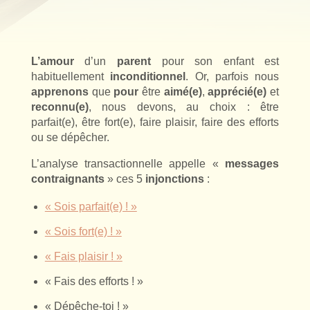
L’amour
d’un
parent
pour son enfant est
habituellement
inconditionnel
. Or, parfois nous
apprenons
que
pour
être
aimé(e)
,
apprécié(e)
et
reconnu(e)
, nous devons, au choix : être
parfait(e), être fort(e), faire plaisir, faire des efforts
ou se dépêcher.
L’analyse transactionnelle appelle «
messages
contraignants
» ces 5
injonctions
:
« Sois parfait(e) ! »
« Sois fort(e) ! »
« Fais plaisir ! »
« Fais des efforts ! »
« Dépêche-toi ! »