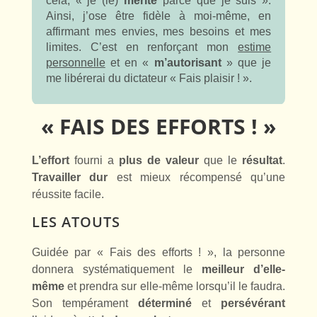
cela, « je (le)
mérite
parce que je suis ».
Ainsi, j’ose être fidèle à moi-même, en
affirmant mes envies, mes besoins et mes
limites. C’est en renforçant mon
estime
personnelle
et en «
m’autorisant
» que je
me libérerai du dictateur « Fais plaisir ! ».
« FAIS DES EFFORTS ! »
L’effort
fourni a
plus de valeur
que le
résultat
.
Travailler dur
est mieux récompensé qu’une
réussite facile.
LES ATOUTS
Guidée par « Fais des efforts ! », la personne
donnera systématiquement le
meilleur d’elle-
même
et prendra sur elle-même lorsqu’il le faudra.
Son tempérament
déterminé
et
persévérant