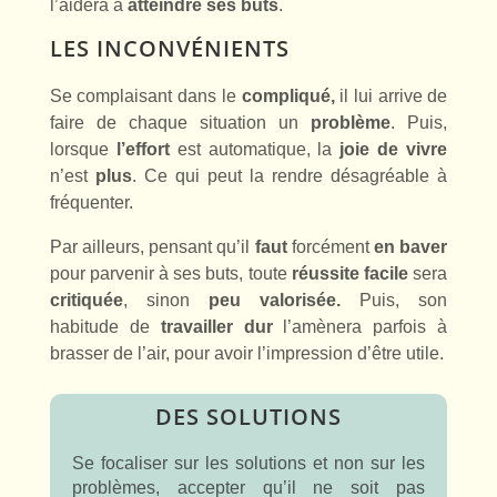
l’aidera à
atteindre ses buts
.
LES INCONVÉNIENTS
Se complaisant dans le
compliqué,
il lui arrive de
faire de chaque situation un
problème
. Puis,
lorsque
l’effort
est automatique, la
joie de vivre
n’est
plus
. Ce qui peut la rendre désagréable à
fréquenter.
Par ailleurs, pensant qu’il
faut
forcément
en baver
pour parvenir à ses buts, toute
réussite facile
sera
critiquée
, sinon
peu valorisée.
Puis, son
habitude de
travailler
dur
l’amènera parfois à
brasser de l’air, pour avoir l’impression d’être utile.
DES SOLUTIONS
Se focaliser sur les solutions et non sur les
problèmes, accepter qu’il ne soit pas