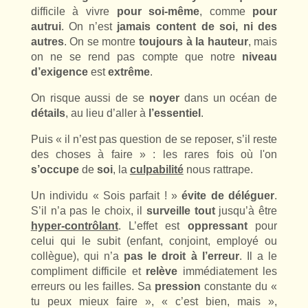
difficile à vivre
pour soi-même
, comme
pour
autrui
. On n’est
jamais content de soi, ni des
autres
. On se montre
toujours à la hauteur
, mais
on ne se rend pas compte que notre
niveau
d’exigence
est
extrême
.
On risque aussi de se
noyer
dans un océan de
détails
, au lieu d’aller à
l’essentiel
.
Puis « il n’est pas question de se reposer, s’il reste
des choses à faire » : les rares fois où l'on
s’occupe
de
soi
, la
culpabilité
nous rattrape.
Un individu « Sois parfait ! »
évite de déléguer
.
S’il n’a pas le choix, il
surveille tout
jusqu’à être
hyper-contrôlant
. L’effet est
oppressant
pour
celui qui le subit (enfant, conjoint, employé ou
collègue), qui n’a
pas le droit à l’erreur
. Il a le
compliment difficile et
relève
immédiatement les
erreurs ou les failles. Sa
pression
constante du «
tu peux mieux faire », « c’est bien, mais »,