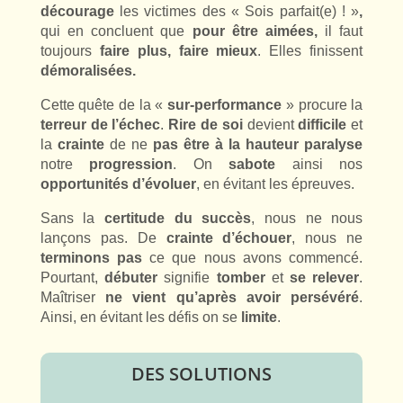
décourage
les victimes des « Sois parfait(e) ! »
,
qui en concluent que
pour être aimées,
il faut
toujours
faire plus, faire mieux
. Elles finissent
démoralisées.
Cette quête de la «
sur-performance
» procure la
terreur de l’échec
.
Rire de soi
devient
difficile
et
la
crainte
de ne
pas être à la hauteur paralyse
notre
progression
. On
sabote
ainsi nos
opportunités d’évoluer
, en évitant les épreuves.
Sans la
certitude du succès
, nous ne nous
lançons pas. De
crainte d’échouer
, nous ne
terminons pas
ce que nous avons commencé.
Pourtant,
débuter
signifie
tomber
et
se relever
.
Maîtriser
ne
vient qu’après avoir
persévéré
.
Ainsi, en évitant les défis on se
limite
.
DES SOLUTIONS