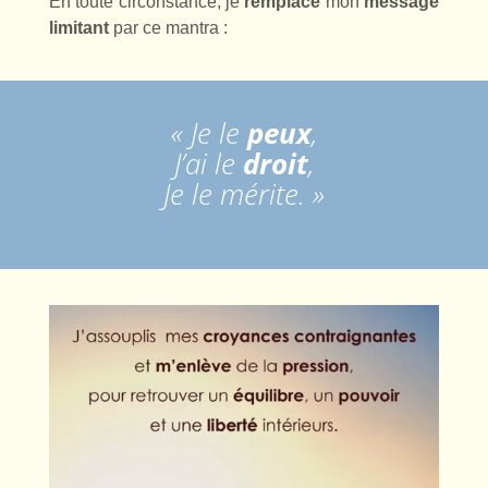
En toute circonstance, je
remplace
mon
message
limitant
par ce mantra :
«
Je le
peux
,
J’ai le
droit
,
Je le mérite.
»