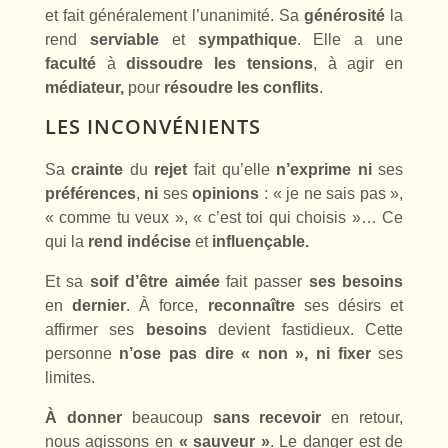
et fait généralement l’unanimité. Sa
générosité
la
rend
serviable
et
sympathique
. Elle a une
faculté
à
dissoudre les tensions
, à agir en
médiateur,
pour
résoudre les conflits
.
LES INCONVÉNIENTS
Sa
crainte
du
rejet
fait qu’elle
n’exprime
ni
ses
préférences
,
ni
ses
opinions
: « je ne sais pas »,
« comme tu veux », « c’est toi qui choisis »… Ce
qui la
rend
indécise
et
influençable.
Et sa
soif d’être aimée
fait passer
ses besoins
en
dernier
. À force,
reconnaître
ses désirs et
affirmer ses
besoins
devient fastidieux. Cette
personne
n’ose pas dire « non », ni fixer
ses
limites.
À
donner
beaucoup
sans recevoir
en retour,
nous agissons en
«
sauveur »
. Le danger est de