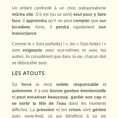
Un enfant confronté à un choc outraumatisme
mûrira vite
. S’il est (ou se sent)
seul pour y faire
face
, il
apprendra
qu’il ne peut
compter
que
sur
lui-même
. Ainsi, il
perdra
rapidement
son
insouciance
.
Comme le « Sois parfait(e) ! », les « Sois fort(e) ! »
sont
exigeants
avec eux-mêmes et avec les
autres, ils considèrent que dans la vie, chacun doit
se débrouiller seul.
LES ATOUTS
Sa
force
le rend
solide
,
responsable
et
autonome
. Il a une
bonne gestion
émotionnelle
et
peut encaisser beaucoup
,
garder son cap
et
se sortir la tête de l’eau
dans les moments
difficiles. La
pression
et les
crises
sont
gérées
avec sang-froid, ce qui bénéficie à sa vie