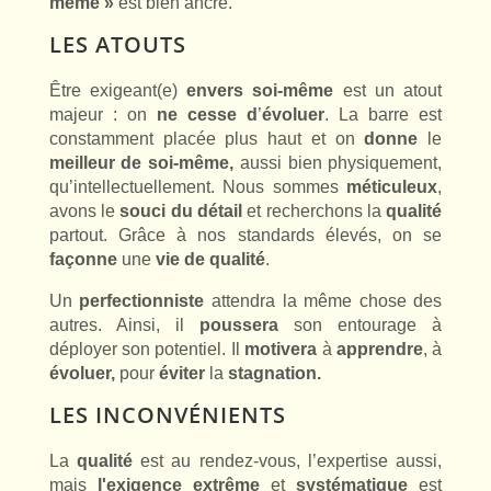
même »
est bien ancré.
LES ATOUTS
Être exigeant(e)
envers soi-même
est un atout
majeur : on
ne cesse d
’
évoluer
. La barre est
constamment placée plus haut et on
donne
le
meilleur de soi-même,
aussi bien physiquement,
qu’intellectuellement. Nous sommes
méticuleux
,
avons le
souci du détail
et recherchons la
qualité
partout. Grâce à nos standards élevés, on se
façonne
une
vie de qualité
.
Un
perfectionniste
attendra la même chose des
autres. Ainsi, il
poussera
son entourage à
déployer son potentiel. Il
motivera
à
apprendre
, à
évoluer,
pour
éviter
la
stagnation.
LES INCONVÉNIENTS
La
qualité
est au rendez-vous, l’expertise aussi,
mais
l'exigence extrême
et
systématique
est