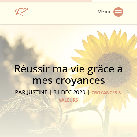
Réussir ma vie grâce à
mes croyances
PAR
JUSTINE
|
31 DÉC 2020
|
CROYANCES &
VALEURS