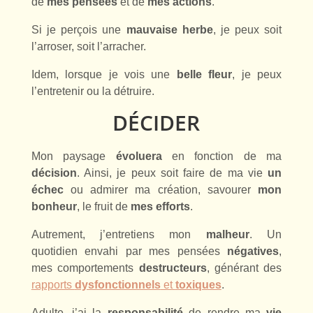
de
mes
pensées
et de
mes actions
.
Si je perçois une
mauvaise herbe
, je peux soit
l’arroser, soit l’arracher.
Idem, lorsque je vois une
belle fleur
, je peux
l’entretenir ou la détruire.
DÉCIDER
Mon paysage
évoluera
en fonction de ma
décision
. Ainsi, je peux soit faire de ma vie
un
échec
ou admirer ma création, savourer
mon
bonheur
, le fruit de
mes efforts
.
Autrement, j’entretiens mon
malheur
. Un
quotidien envahi par mes pensées
négatives
,
mes comportements
destructeurs
, générant des
rapports
dysfonctionnels
et
toxiques
.
Adulte, j’ai la
responsabilité
de rendre ma
vie