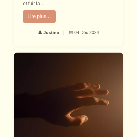
et fuir la…
Lire plus…
👤
Justine
|
📅 04 Déc 2024