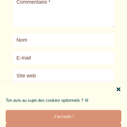
Ton avis au sujet des cookies optionnels ? 🍪
A
l
t
J'accepte !
e
r