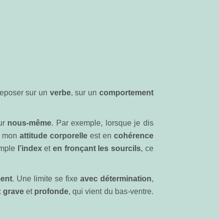
reposer sur un
verbe
, sur un
comportement
ur
nous-même
. Par exemple, lorsque je dis
e mon
attitude
corporelle
est en
cohérence
emple
l’index
et
en fronçant les sourcils
, ce
ent
. Une limite se fixe
avec détermination
,
x grave
et
profonde
, qui vient du bas-ventre.