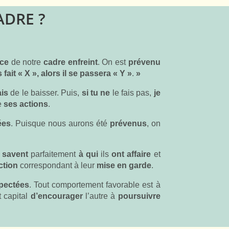
DRE ?
ce
de notre
cadre enfreint
. On est
prévenu
 fait « X », alors il se passera « Y »
.
»
is
de le baisser. Puis,
si tu ne
le fais pas,
je
e
ses actions
.
ées
. Puisque nous aurons été
prévenus
, on
 savent
parfaitement
à qui
ils
ont affaire
et
ction
correspondant à leur
mise en garde
.
pectées
. Tout comportement favorable est à
st capital
d’encourager
l’autre à
poursuivre