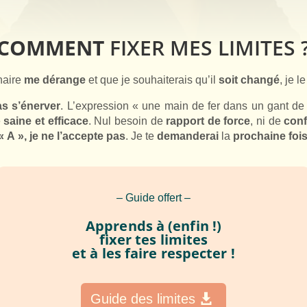
COMMENT
FIXER MES LIMITES 
naire
me dérange
et que je souhaiterais qu’il
soit changé
, je l
s s’énerver
. L’expression « une main de fer dans un gant de
e
saine et efficace
. Nul besoin de
rapport de force
, ni de
conf
 A », je ne l’accepte pas
. Je te
demanderai
la
prochaine fois 
– Guide offert –
Apprends à (enfin !)
fixer tes limites
et à les faire respecter !
Guide des limites