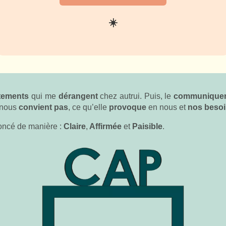
☀️
tements
qui me
dérangent
chez autrui. Puis, le
communique
 nous
convient pas
, ce qu’elle
provoque
en nous et
nos
beso
noncé de manière :
Claire
,
Affirmée
et
Paisible
.