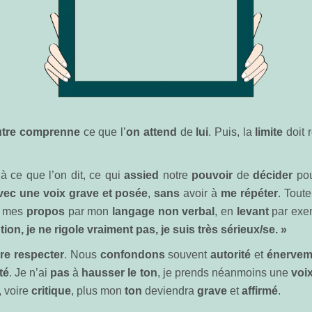
utre
comprenne
ce que l’
on
attend
de
lui
. Puis, la
limite
doit 
à ce que l’on dit, ce qui
assied
notre
pouvoir
de
décider
po
ec une voix grave
et posée
,
sans
avoir à
me répéter
. Tout
mes
propos
par mon
langage non verbal
, en
levant
par ex
tion, je ne rigole vraiment pas, je suis très sérieux/se. »
ire respecter
. Nous
confondons
souvent
autorité
et
énervem
té
. Je n’ai
pas
à
hausser le ton
, je prends néanmoins une
voi
, voire
critique
, plus mon
ton
deviendra
grave
et
affirmé
.