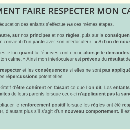
ENT FAIRE RESPECTER MON CA
’éducation des enfants s’effectue
via
ces mêmes étapes.
autre,
sur
nos
principes
et nos
règles
, puis sur la
conséquen
On convient d’un
pacte
avec son interlocuteur :
« Si l’un de nous
es le ton
quand
tu t’énerves contre moi,
alors je
te
demandera
s ton calme. » Ainsi mon interlocuteur est
prévenu
du
résultat
d
 respecter
et les
conséquences
si elles ne sont
pas appliqu
des
répercussions
potentielles.
ératif d’
être cohérent
en
faisant
ce que l’
on dit
. Les
enfants
imites
de leurs parents lorsque ceux-ci
n’appliquent pas
la
san
ppliquer le
renforcement positif
lorsque les
règles
ont été
res
er
, d’autant plus s’il s’agit d’un
nouveau
comportement
. Il e