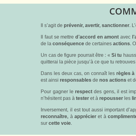
COMM
Il s’agit de
prévenir, avertir, sanctionner
. L
Il faut se mettre
d’accord en amont
avec
l’
de la
conséquence
de certaines
actions
. 
Un cas de figure pourrait être : «
Si tu
hauss
quitterai la pièce jusqu’à ce que tu retrouve
Dans les deux cas, on connaît les
règles à
est ainsi
responsables
de
nos actions
et 
Pour gagner le
respect
des gens, il est imp
n’hésitent pas à
tester
et à
repousser
les
l
Inversement, il est tout aussi important d’a
reconnaître,
à
apprécier
et à
compliment
sur
cette voie
.