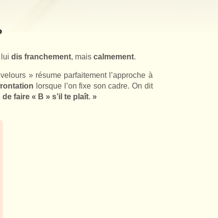
?
e lui
dis
franchement
, mais
calmement
.
 velours » résume parfaitement l’approche à
rontation
lorsque l’on fixe son cadre. On dit
de faire « B » s’il te plaît
.
»