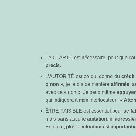
LA CLARTÉ est nécessaire, pour que l
’a
précis
.
L’AUTORITÉ est ce qui donne du
crédit
« non »
, je le dis de manière
affirmée
,
av
avec ce « non ». Je peux même
appuyer
qui indiquera à mon interlocuteur :
« Atten
ÊTRE PAISIBLE est essentiel pour
se fa
mais
sans
aucune
agitation
, ni
agressivi
En outre, plus la
situation
est
importante