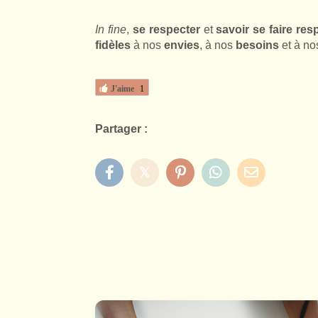
In fine
,
se respecter
et
savoir se faire res
fidèles
à nos
envies
, à nos
besoins
et à n
J'aime
1
Partager :